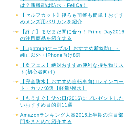
は？新機能は防水・FeliCa！
【セルフカット】後ろも前髪も簡単！おすす
めメンズ用バリカンを紹介
【終了】まだまだ間に合う！Prime Day2016
の注目商品を紹介する
【Lightningケーブル】おすすめ断線防止・
純正以外・iPhone向け8選
【夏フェス】絶対おすすめ便利な持ち物リス
ト(初心者向け)
【完全防水】おすすめ自転車向けレインコー
ト・カッパ8選【軽量/撥水】
【もうすぐ】父の日(2016)にプレゼントした
いおすすめ目的別11選
Amazonランキング大賞2016上半期の注目部
門をまとめて紹介する