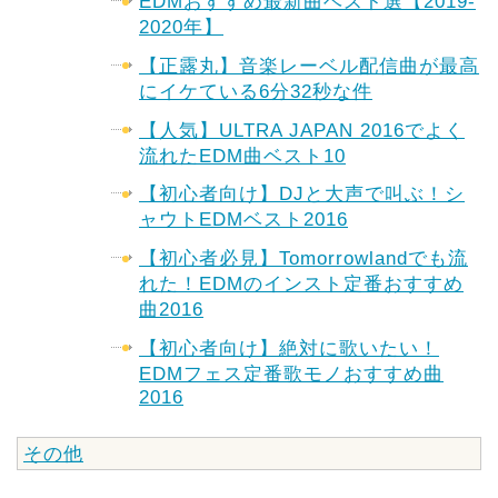
EDMおすすめ最新曲ベスト選【2019-
2020年】
【正露丸】音楽レーベル配信曲が最高
にイケている6分32秒な件
【人気】ULTRA JAPAN 2016でよく
流れたEDM曲ベスト10
【初心者向け】DJと大声で叫ぶ！シ
ャウトEDMベスト2016
【初心者必見】Tomorrowlandでも流
れた！EDMのインスト定番おすすめ
曲2016
【初心者向け】絶対に歌いたい！
EDMフェス定番歌モノおすすめ曲
2016
その他