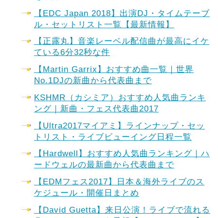
【EDC Japan 2018】出演DJ・タイムテーブ
ル・セットリスト一覧【最新情報】
【正露丸】音楽レーベル配信曲が最高にイケ
ている6分32秒な件
【Martin Garrix】おすすめ曲一覧｜世界
No.1DJの新曲から代表曲まで
KSHMR（カシミア）おすすめ人気曲ランキ
ング｜新曲・フェス代表曲2017
【Ultra2017マイアミ】ラインナップ・セッ
トリスト・ライブビューイング日程一覧
【Hardwell】おすすめ人気曲ランキング｜ハ
ードウェルの最新曲から代表曲まで
【EDMフェス2017】日本＆海外ライブのス
ケジュール・開催日まとめ
【David Guetta】来日公演！ライブで流れる