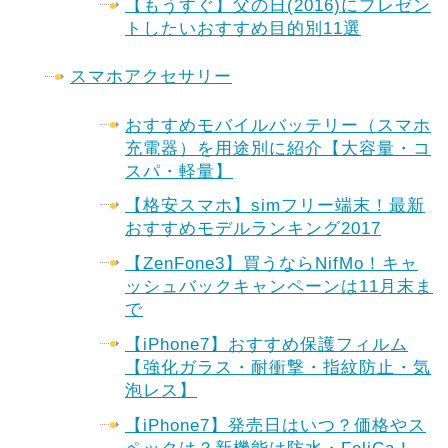
【もうすぐ】父の日(2016)にプレゼン
トしたいおすすめ目的別11選
スマホアクセサリー
おすすめモバイルバッテリー（スマホ
充電器）を用途別に紹介【大容量・コ
スパ・軽量】
【格安スマホ】simフリー端末！最新
おすすめモデルランキング2017
【ZenFone3】買うならNifMo！キャ
ッシュバックキャンペーンは11月末ま
で
【iPhone7】おすすめ保護フィルム
【強化ガラス・耐衝撃・指紋防止・気
泡レス】
【iPhone7】発売日はいつ？価格やス