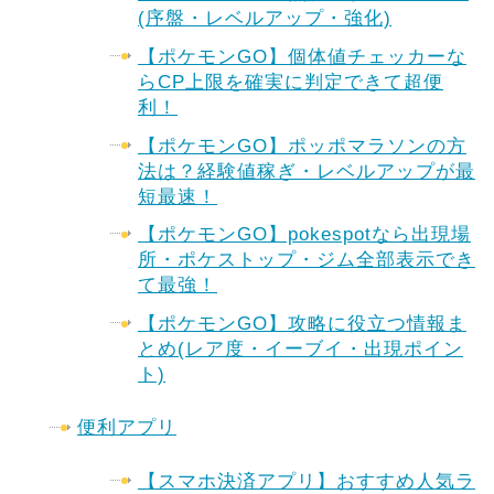
(序盤・レベルアップ・強化)
【ポケモンGO】個体値チェッカーな
らCP上限を確実に判定できて超便
利！
【ポケモンGO】ポッポマラソンの方
法は？経験値稼ぎ・レベルアップが最
短最速！
【ポケモンGO】pokespotなら出現場
所・ポケストップ・ジム全部表示でき
て最強！
【ポケモンGO】攻略に役立つ情報ま
とめ(レア度・イーブイ・出現ポイン
ト)
便利アプリ
【スマホ決済アプリ】おすすめ人気ラ