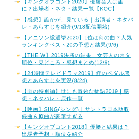
【キングオブコント2020】優勝芸人は誰
に？出場者・ネタ・結果一覧【KOC】
【感想】誰かが、見ている｜出演者・ネタバ
レ・あらすじを紹介(9/18配信開始)
【アニソン総選挙2020】1位は何の曲？人気
ランキングベスト20の予想と結果(9/6)
【THE W】2019決勝の結果｜女芸人のネタ
順位・見どころ・感想まとめ(12/9)
【24時間テレビドラマ2019】絆のペダル感
想とあらすじを実況(8/24)
【雨の特別編】世にも奇妙な物語2019｜感
想・ネタバレ・原作一覧
【映画】SING(シング)｜サントラ日本版収
録曲＆原曲が豪華すぎる
【キングオブコント2018】優勝と結果は？
出場者予想・順位を紹介