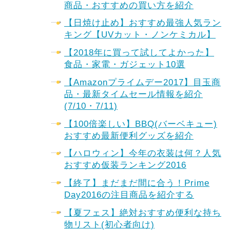
商品・おすすめの買い方を紹介
【日焼け止め】おすすめ最強人気ラン
キング【UVカット・ノンケミカル】
【2018年に買って試してよかった】
食品・家電・ガジェット10選
【Amazonプライムデー2017】目玉商
品・最新タイムセール情報を紹介
(7/10・7/11)
【100倍楽しい】BBQ(バーベキュー)
おすすめ最新便利グッズを紹介
【ハロウィン】今年の衣装は何？人気
おすすめ仮装ランキング2016
【終了】まだまだ間に合う！Prime
Day2016の注目商品を紹介する
【夏フェス】絶対おすすめ便利な持ち
物リスト(初心者向け)