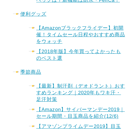
ペックは？新機能は防水・FeliCa！
便利グッズ
【Amazonブラックフライデー】初開
催！タイムセール日程やおすすめ商品
をウォッチ
【2018年版】今年買ってよかったも
のベスト選
季節商品
【最新】制汗剤（デオドラント）おす
すめランキング｜2020年もワキ汗・
足汗対策
【Amazon】サイバーマンデー2019｜
セール期間・目玉商品を紹介(12/6)
【アマゾンプライムデー2019】目玉