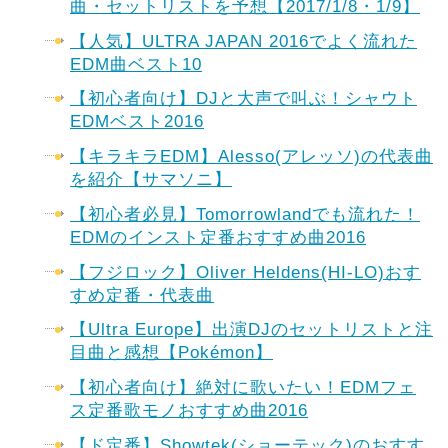
曲・セットリストを予想【2017/1/8・1/9】
【人気】ULTRA JAPAN 2016でよく流れた
EDM曲ベスト10
【初心者向け】DJと大声で叫ぶ！シャウト
EDMベスト2016
【キラキラEDM】Alesso(アレッソ)の代表曲
を紹介【サマソニ】
【初心者必見】Tomorrowlandでも流れた！
EDMのインスト定番おすすめ曲2016
【フジロック】Oliver Heldens(HI-LO)おす
すめ定番・代表曲
【Ultra Europe】出演DJのセットリストと注
目曲と感想【Pokémon】
【初心者向け】絶対に歌いたい！EDMフェ
ス定番歌モノおすすめ曲2016
【ド定番】Showtek(ショーテック)のおすす