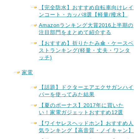
【完全防水】おすすめ自転車向けレイ
ンコート・カッパ8選【軽量/撥水】
Amazonランキング大賞2016上半期の
注目部門をまとめて紹介する
【おすすめ】折りたたみ傘・ケースベ
ストランキング(軽量・丈夫・ワンタ
ッチ)
家電
【話題】ドクターエアエクサガンハイ
パーを使ってみた結果
【夏のボーナス】2017年に買いた
い！家電ガジェットおすすめ12選
【ワイヤレスヘッドホン】おすすめ人
気ランキング【高音質・ノイキャン】