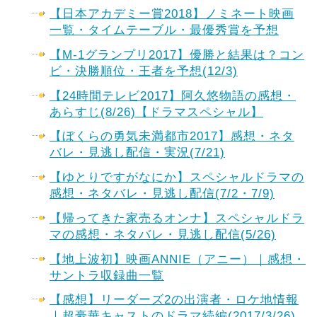
【日本アカデミー賞2018】ノミネート映画
一覧・タイムテーブル・最優秀賞を予想
【M-1グランプリ2017】優勝と結果は？コン
ビ・決勝順位・王者を予想(12/3)
【24時間テレビ2017】阿久悠物語の感想・
あらすじ(8/26)【ドラマスペシャル】
【ぼくらの勇気未満都市2017】感想・ネタ
バレ・見逃し配信・実況(7/21)
【ゆとりですがなにか】スペシャルドラマの
感想・ネタバレ・見逃し配信(7/2・7/9)
【帰ってきた家売るオンナ】スペシャルドラ
マの感想・ネタバレ・見逃し配信(5/26)
【地上波初】映画ANNIE（アニー）｜感想・
サントラ収録曲一覧
【感想】リーダーズ2の出演者・ロケ地情報
｜超豪華キャストのドラマ続編(2017/3/26)