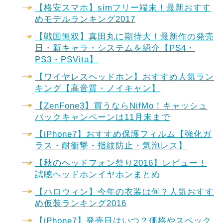
【格安スマホ】simフリー端末！最新おすす
めモデルランキング2017
【戦国無双】真田丸に期待大！最新作の発売
日・新キャラ・システムを紹介【PS4・
PS3・PSVita】
【ワイヤレスヘッドホン】おすすめ人気ラン
キング【高音質・ノイキャン】
【ZenFone3】買うならNifMo！キャッシュ
バックキャンペーンは11月末まで
【iPhone7】おすすめ保護フィルム【強化ガ
ラス・耐衝撃・指紋防止・気泡レス】
【秋のヘッドフォン祭り2016】レビュー！
試聴ヘッドホンイヤホンまとめ
【ハロウィン】今年の衣装は何？人気おすす
め仮装ランキング2016
【iPhone7】発売日はいつ？価格やスペック