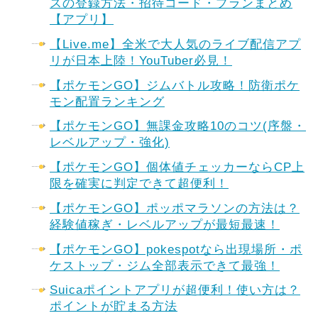
スの登録方法・招待コード・プランまとめ
【アプリ】
【Live.me】全米で大人気のライブ配信アプ
リが日本上陸！YouTuber必見！
【ポケモンGO】ジムバトル攻略！防衛ポケ
モン配置ランキング
【ポケモンGO】無課金攻略10のコツ(序盤・
レベルアップ・強化)
【ポケモンGO】個体値チェッカーならCP上
限を確実に判定できて超便利！
【ポケモンGO】ポッポマラソンの方法は？
経験値稼ぎ・レベルアップが最短最速！
【ポケモンGO】pokespotなら出現場所・ポ
ケストップ・ジム全部表示できて最強！
Suicaポイントアプリが超便利！使い方は？
ポイントが貯まる方法