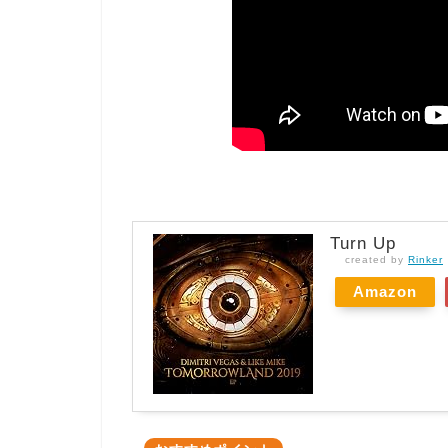
Turn Up
created by
Rinker
Amazon