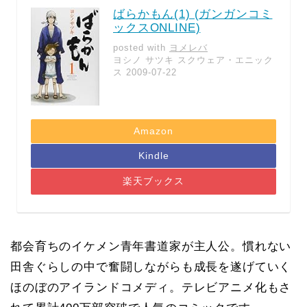
ばらかもん(1) (ガンガンコミ
ックスONLINE)
posted with
ヨメレバ
ヨシノ サツキ スクウェア・エニック
ス 2009-07-22
Amazon
Kindle
楽天ブックス
都会育ちのイケメン青年書道家が主人公。慣れない
田舎ぐらしの中で奮闘しながらも成長を遂げていく
ほのぼのアイランドコメディ。テレビアニメ化もさ