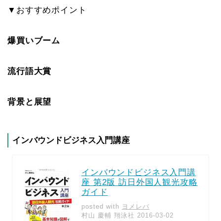
▼おすすめポイント
爆買いブーム
流行語大賞
背景と展望
インバウンドビジネス入門講座
インバウンドビジネス入門講
座 第2版 訪日外国人観光攻略
ガイド
posted with
ヨメレバ
村山 慶輔 翔泳社 2016-03-02