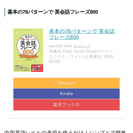
基本の78パターンで 英会話フレーズ800
基本の78パターンで 英会話
フレーズ800
posted with
ヨメレバ
伊藤太,Gary Scott Fine(ゲーリー・
スコット・ファイン) 西東社 2016-
03-09
Amazon
Kindle
楽天ブックス
中学英語レベルの表現を使うだけ！シンプルで簡単