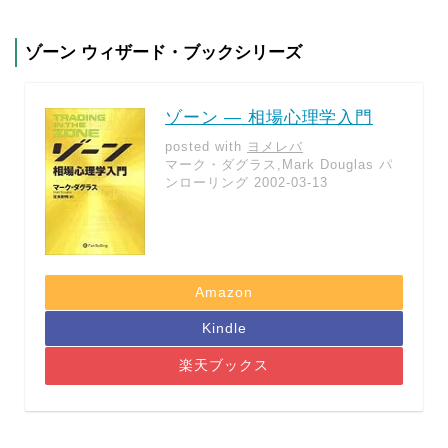
ゾーン ウィザード・ブックシリーズ
ゾーン — 相場心理学入門
posted with
ヨメレバ
マーク・ダグラス,Mark Douglas パ
ンローリング 2002-03-13
Amazon
Kindle
楽天ブックス