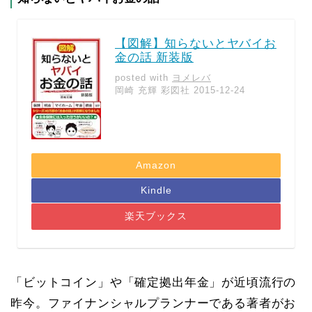
【図解】知らないとヤバイお
金の話 新装版
posted with
ヨメレバ
岡崎 充輝 彩図社 2015-12-24
Amazon
Kindle
楽天ブックス
「ビットコイン」や「確定拠出年金」が近頃流行の
昨今。ファイナンシャルプランナーである著者がお