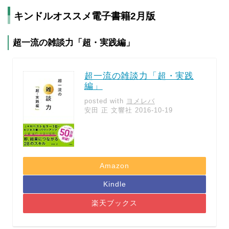
キンドルオススメ電子書籍2月版
超一流の雑談力「超・実践編」
超一流の雑談力「超・実践
編」
posted with
ヨメレバ
安田 正 文響社 2016-10-19
Amazon
Kindle
楽天ブックス