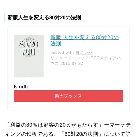
新版人生を変える80対20の法則
新版 人生を変える80対20の
法則
posted with
ヨメレバ
リチャード・コッチ CCCメディアハ
ウス 2011-07-22
Kindle
楽天ブックス
「利益の80％は顧客の20％がもたらす」ーマーケテ
ィングの鉄板である、「80対20の法則」について詳