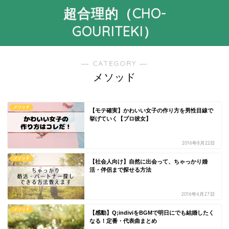
超合理的（CHO-
GOURITEKI）
― CATEGORY ―
メソッド
メソッド
【モテ確実】かわいい女子の作り方を男性目線で
挙げていく【プロ彼女】
2016年8月22日
メソッド
【社会人向け】自然に出会って、ちゃっかり婚
活・伴侶まで探せる方法
2016年6月27日
メソッド
【感動】Q;indiviをBGMで明日にでも結婚したく
なる！定番・代表曲まとめ