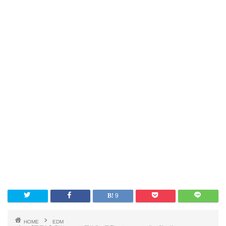
9
HOME
EDM