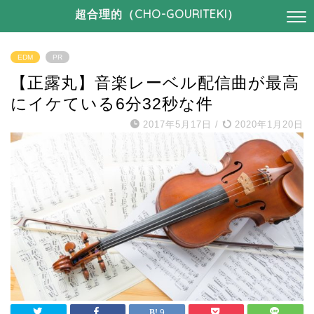
超合理的（CHO-GOURITEKI）
EDM
PR
【正露丸】音楽レーベル配信曲が最高
にイケている6分32秒な件
2017年5月17日
/
2020年1月20日
9