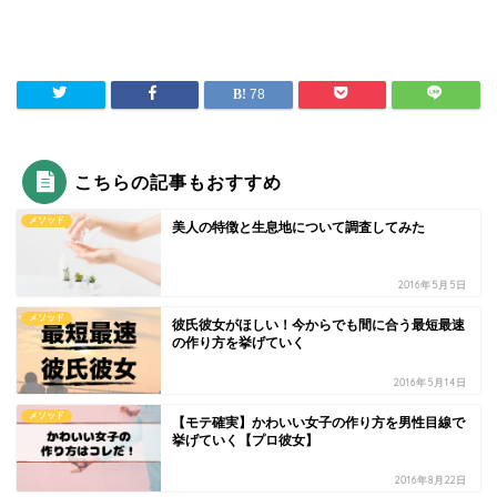
78
こちらの記事もおすすめ
メソッド
美人の特徴と生息地について調査してみた
2016年5月5日
メソッド
彼氏彼女がほしい！今からでも間に合う最短最速
の作り方を挙げていく
2016年5月14日
メソッド
【モテ確実】かわいい女子の作り方を男性目線で
挙げていく【プロ彼女】
2016年8月22日