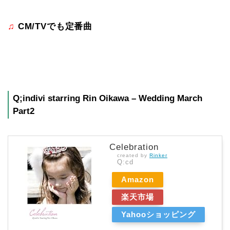
♫
CM/TV
でも定番曲
Q;indivi starring Rin Oikawa – Wedding March
Part2
Celebration
created by
Rinker
Q:cd
Amazon
楽天市場
Yahooショッピング