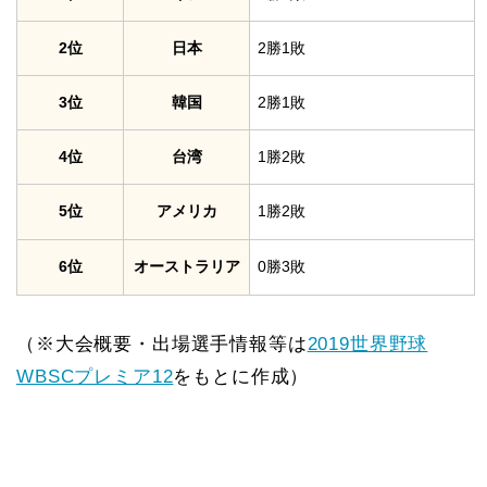
2位
日本
2勝1敗
3位
韓国
2勝1敗
4位
台湾
1勝2敗
5位
アメリカ
1勝2敗
6位
オーストラリア
0勝3敗
（※大会概要・出場選手情報等は
2019世界野球
WBSCプレミア12
をもとに作成）