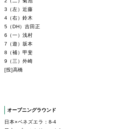
2（二）菊池
3（左）近藤
4（右）鈴木
5（DH）吉田正
6（一）浅村
7（遊）坂本
8（補）甲斐
9（三）外崎
[投]高橋
オープニングラウンド
日本×ベネズエラ：8-4