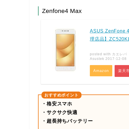
Zenfone4 Max
ASUS ZenFo
理店品】ZC520KL
posted with
カエレバ
Asustek 2017-12-08
Amazon
楽天
・格安スマホ
・サクサク快適
・超長持ちバッテリー